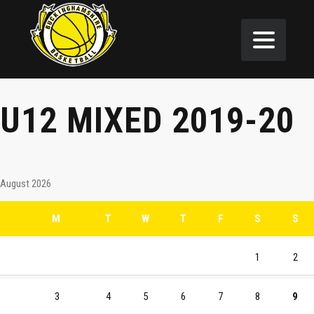
U12 MIXED 2019-20
August 2026
M
T
W
T
F
S
S
1
2
3
4
5
6
7
8
9